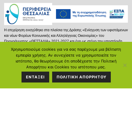
Η επιχείρηση ενισχύθηκε στα πλαίσια της Δράσης «Ενίσχυση των υφιστάμενων
και νέων Φορέων Κοινωνικής και Αλληλέγγυας Οικονομίας» του
Προγράμματος «ΘΕΣΣΑΛΙΑ» 2021-2027 και έχει ως στόχο την υποστήριξη
νέων ή και υφισταμένων φορέων Κ.ΑΛ.Ο. που δραστηριοποιούνται στην
Χρησιμοποιούμε cookies για να σας παρέχουμε μια βέλτιστη
Περιφέρεια Θεσσαλίας, επιδιώκοντας την προώθηση της Κοινωνικής και
ΣΤΟΙΧΕΙΑ
εμπειρία χρήσης. Αν συνεχίσετε να χρησιμοποιείτε τον
Αλληλέγγυας Οικονομίας και μέσω αυτής στην ενίσχυση της απασχόλησης.
ιστότοπο, θα θεωρήσουμε ότι αποδέχεστε την Πολιτική
ΕΠΙΚΟΙΝΩΝΙΑΣ
Απορρήτου και Cookies του ιστότοπου μας.
Περισσότερα...
ΕΝΤΑΞΕΙ
ΠΟΛΙΤΙΚΗ ΑΠΟΡΡΗΤΟΥ
Διεύθυνση:
Κ.Καρτάλη 297, Βόλος
Τηλέφωνο:
2421058128
Ντόβρος Ε. Ιωάννης: 6934714388
Γεωργιάδου Ιωάννα: 6972104250
Email:
info@poreia-ygeias.gr