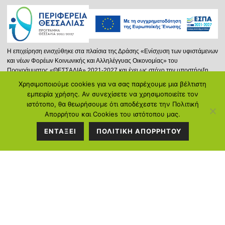
Η επιχείρηση ενισχύθηκε στα πλαίσια της Δράσης «Ενίσχυση των υφιστάμενων
και νέων Φορέων Κοινωνικής και Αλληλέγγυας Οικονομίας» του
Προγράμματος «ΘΕΣΣΑΛΙΑ» 2021-2027 και έχει ως στόχο την υποστήριξη
νέων ή και υφισταμένων φορέων Κ.ΑΛ.Ο. που δραστηριοποιούνται στην
Χρησιμοποιούμε cookies για να σας παρέχουμε μια βέλτιστη
Περιφέρεια Θεσσαλίας, επιδιώκοντας την προώθηση της Κοινωνικής και
ΣΤΟΙΧΕΙΑ
εμπειρία χρήσης. Αν συνεχίσετε να χρησιμοποιείτε τον
Αλληλέγγυας Οικονομίας και μέσω αυτής στην ενίσχυση της απασχόλησης.
ιστότοπο, θα θεωρήσουμε ότι αποδέχεστε την Πολιτική
ΕΠΙΚΟΙΝΩΝΙΑΣ
Απορρήτου και Cookies του ιστότοπου μας.
Περισσότερα...
ΕΝΤΑΞΕΙ
ΠΟΛΙΤΙΚΗ ΑΠΟΡΡΗΤΟΥ
Διεύθυνση:
Κ.Καρτάλη 297, Βόλος
Τηλέφωνο:
2421058128
Ντόβρος Ε. Ιωάννης: 6934714388
Γεωργιάδου Ιωάννα: 6972104250
Email:
info@poreia-ygeias.gr