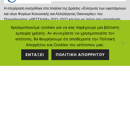
Η επιχείρηση ενισχύθηκε στα πλαίσια της Δράσης «Ενίσχυση των υφιστάμενων
και νέων Φορέων Κοινωνικής και Αλληλέγγυας Οικονομίας» του
Προγράμματος «ΘΕΣΣΑΛΙΑ» 2021-2027 και έχει ως στόχο την υποστήριξη
νέων ή και υφισταμένων φορέων Κ.ΑΛ.Ο. που δραστηριοποιούνται στην
Χρησιμοποιούμε cookies για να σας παρέχουμε μια βέλτιστη
Περιφέρεια Θεσσαλίας, επιδιώκοντας την προώθηση της Κοινωνικής και
εμπειρία χρήσης. Αν συνεχίσετε να χρησιμοποιείτε τον
Αλληλέγγυας Οικονομίας και μέσω αυτής στην ενίσχυση της απασχόλησης.
ιστότοπο, θα θεωρήσουμε ότι αποδέχεστε την Πολιτική
Απορρήτου και Cookies του ιστότοπου μας.
Περισσότερα...
ΕΝΤΑΞΕΙ
ΠΟΛΙΤΙΚΗ ΑΠΟΡΡΗΤΟΥ