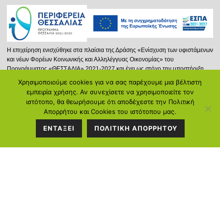
Η επιχείρηση ενισχύθηκε στα πλαίσια της Δράσης «Ενίσχυση των υφιστάμενων
και νέων Φορέων Κοινωνικής και Αλληλέγγυας Οικονομίας» του
Προγράμματος «ΘΕΣΣΑΛΙΑ» 2021-2027 και έχει ως στόχο την υποστήριξη
νέων ή και υφισταμένων φορέων Κ.ΑΛ.Ο. που δραστηριοποιούνται στην
Χρησιμοποιούμε cookies για να σας παρέχουμε μια βέλτιστη
Περιφέρεια Θεσσαλίας, επιδιώκοντας την προώθηση της Κοινωνικής και
ΣΤΟΙΧΕΙΑ
εμπειρία χρήσης. Αν συνεχίσετε να χρησιμοποιείτε τον
Αλληλέγγυας Οικονομίας και μέσω αυτής στην ενίσχυση της απασχόλησης.
ιστότοπο, θα θεωρήσουμε ότι αποδέχεστε την Πολιτική
ΕΠΙΚΟΙΝΩΝΙΑΣ
Απορρήτου και Cookies του ιστότοπου μας.
Περισσότερα...
ΕΝΤΑΞΕΙ
ΠΟΛΙΤΙΚΗ ΑΠΟΡΡΗΤΟΥ
Διεύθυνση:
Κ.Καρτάλη 297, Βόλος
Τηλέφωνο:
2421058128
Ντόβρος Ε. Ιωάννης: 6934714388
Γεωργιάδου Ιωάννα: 6972104250
Email:
info@poreia-ygeias.gr