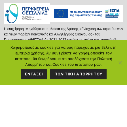
Η επιχείρηση ενισχύθηκε στα πλαίσια της Δράσης «Ενίσχυση των υφιστάμενων
και νέων Φορέων Κοινωνικής και Αλληλέγγυας Οικονομίας» του
Προγράμματος «ΘΕΣΣΑΛΙΑ» 2021-2027 και έχει ως στόχο την υποστήριξη
νέων ή και υφισταμένων φορέων Κ.ΑΛ.Ο. που δραστηριοποιούνται στην
Χρησιμοποιούμε cookies για να σας παρέχουμε μια βέλτιστη
Περιφέρεια Θεσσαλίας, επιδιώκοντας την προώθηση της Κοινωνικής και
ΣΤΟΙΧΕΙΑ
εμπειρία χρήσης. Αν συνεχίσετε να χρησιμοποιείτε τον
Αλληλέγγυας Οικονομίας και μέσω αυτής στην ενίσχυση της απασχόλησης.
ιστότοπο, θα θεωρήσουμε ότι αποδέχεστε την Πολιτική
ΕΠΙΚΟΙΝΩΝΙΑΣ
Απορρήτου και Cookies του ιστότοπου μας.
Περισσότερα...
ΕΝΤΑΞΕΙ
ΠΟΛΙΤΙΚΗ ΑΠΟΡΡΗΤΟΥ
Διεύθυνση:
Κ.Καρτάλη 297, Βόλος
Τηλέφωνο:
2421058128
Ντόβρος Ε. Ιωάννης: 6934714388
Γεωργιάδου Ιωάννα: 6972104250
Email:
info@poreia-ygeias.gr