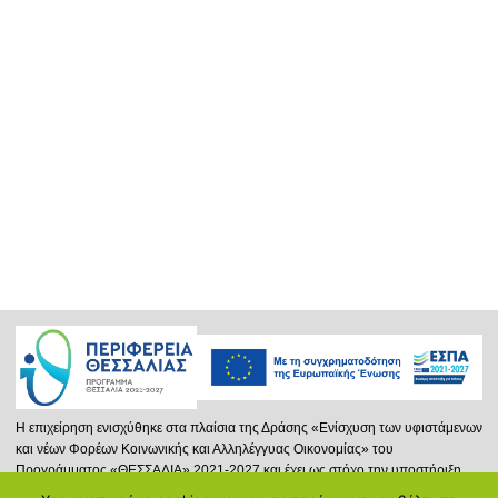
Η επιχείρηση ενισχύθηκε στα πλαίσια της Δράσης «Ενίσχυση των υφιστάμενων
και νέων Φορέων Κοινωνικής και Αλληλέγγυας Οικονομίας» του
Προγράμματος «ΘΕΣΣΑΛΙΑ» 2021-2027 και έχει ως στόχο την υποστήριξη
νέων ή και υφισταμένων φορέων Κ.ΑΛ.Ο. που δραστηριοποιούνται στην