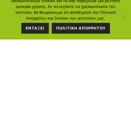
Χρησιμοποιούμε cookies για να σας παρέχουμε μια βέλτιστη
Περιφέρεια Θεσσαλίας, επιδιώκοντας την προώθηση της Κοινωνικής και
εμπειρία χρήσης. Αν συνεχίσετε να χρησιμοποιείτε τον
Αλληλέγγυας Οικονομίας και μέσω αυτής στην ενίσχυση της απασχόλησης.
ιστότοπο, θα θεωρήσουμε ότι αποδέχεστε την Πολιτική
Απορρήτου και Cookies του ιστότοπου μας.
Περισσότερα...
ΕΝΤΑΞΕΙ
ΠΟΛΙΤΙΚΗ ΑΠΟΡΡΗΤΟΥ