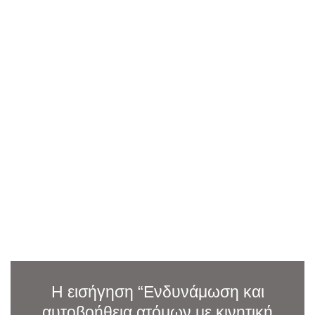
Η εισήγηση “Ενδυνάμωση και
αυτοβοήθεια ατόμων με κινητική