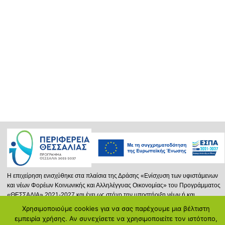
Η επιχείρηση ενισχύθηκε στα πλαίσια της Δράσης «Ενίσχυση των υφιστάμενων
και νέων Φορέων Κοινωνικής και Αλληλέγγυας Οικονομίας» του Προγράμματος
«ΘΕΣΣΑΛΙΑ» 2021-2027 και έχει ως στόχο την υποστήριξη νέων ή και
υφισταμένων φορέων Κ.ΑΛ.Ο. που δραστηριοποιούνται στην Περιφέρεια
Χρησιμοποιούμε cookies για να σας παρέχουμε μια βέλτιστη
Θεσσαλίας, επιδιώκοντας την προώθηση της Κοινωνικής και Αλληλέγγυας
εμπειρία χρήσης. Αν συνεχίσετε να χρησιμοποιείτε τον ιστότοπο,
Οικονομίας και μέσω αυτής στην ενίσχυση της απασχόλησης.