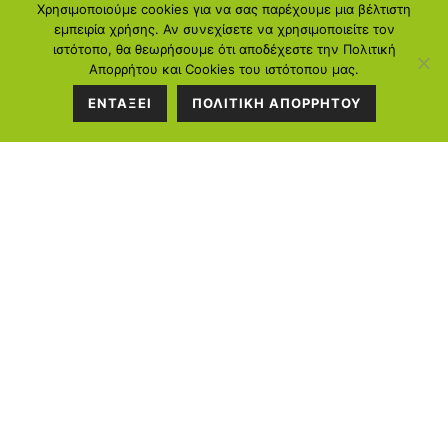
νέων ή και υφισταμένων φορέων Κ.ΑΛ.Ο. που δραστηριοποιούνται στην
Χρησιμοποιούμε cookies για να σας παρέχουμε μια βέλτιστη
πώς αυτά εκδηλώνονται μέσα στο σώμα, ώστε
Περιφέρεια Θεσσαλίας, επιδιώκοντας την προώθηση της Κοινωνικής και
εμπειρία χρήσης. Αν συνεχίσετε να χρησιμοποιείτε τον
Αλληλέγγυας Οικονομίας και μέσω αυτής στην ενίσχυση της απασχόλησης.
να μπορούμε να τα ρυθμίσουμε.
ιστότοπο, θα θεωρήσουμε ότι αποδέχεστε την Πολιτική
Απορρήτου και Cookies του ιστότοπου μας.
Περισσότερα...
ΕΝΤΑΞΕΙ
ΠΟΛΙΤΙΚΗ ΑΠΟΡΡΗΤΟΥ