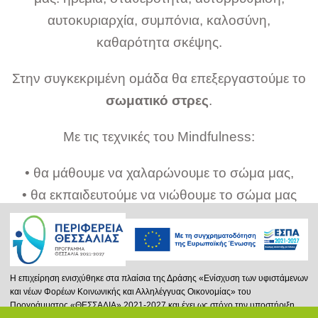
αυτοκυριαρχία, συμπόνια, καλοσύνη,
καθαρότητα σκέψης.
Στην συγκεκριμένη ομάδα θα επεξεργαστούμε το
σωματικό στρες
.
Με τις τεχνικές του Μindfulness:
• θα μάθουμε να χαλαρώνουμε το σώμα μας,
• θα εκπαιδευτούμε να νιώθουμε το σώμα μας
ώστε να μπορούμε να το φροντίσουμε,
• θα αποκτήσουμε επίγνωση των σωματικών
αισθήσεων που βιώνουμε, ώστε να μπορούμε να
Η επιχείρηση ενισχύθηκε στα πλαίσια της Δράσης «Ενίσχυση των υφιστάμενων
αναγνωρίσουμε τις ανάγκες μας,
και νέων Φορέων Κοινωνικής και Αλληλέγγυας Οικονομίας» του
• θα αντιλαμβανόμαστε τα συναισθήματά μας
Προγράμματος «ΘΕΣΣΑΛΙΑ» 2021-2027 και έχει ως στόχο την υποστήριξη