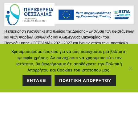
Η επιχείρηση ενισχύθηκε στα πλαίσια της Δράσης «Ενίσχυση των υφιστάμενων
και νέων Φορέων Κοινωνικής και Αλληλέγγυας Οικονομίας» του
Προγράμματος «ΘΕΣΣΑΛΙΑ» 2021-2027 και έχει ως στόχο την υποστήριξη
νέων ή και υφισταμένων φορέων Κ.ΑΛ.Ο. που δραστηριοποιούνται στην
Χρησιμοποιούμε cookies για να σας παρέχουμε μια βέλτιστη
Περιφέρεια Θεσσαλίας, επιδιώκοντας την προώθηση της Κοινωνικής και
ΣΤΟΙΧΕΙΑ
εμπειρία χρήσης. Αν συνεχίσετε να χρησιμοποιείτε τον
Αλληλέγγυας Οικονομίας και μέσω αυτής στην ενίσχυση της απασχόλησης.
ιστότοπο, θα θεωρήσουμε ότι αποδέχεστε την Πολιτική
ΕΠΙΚΟΙΝΩΝΙΑΣ
Απορρήτου και Cookies του ιστότοπου μας.
Περισσότερα...
ΕΝΤΑΞΕΙ
ΠΟΛΙΤΙΚΗ ΑΠΟΡΡΗΤΟΥ
Διεύθυνση:
Κ.Καρτάλη 297, Βόλος
Τηλέφωνο:
2421058128
Ντόβρος Ε. Ιωάννης: 6934714388
Γεωργιάδου Ιωάννα: 6972104250
Email:
info@poreia-ygeias.gr