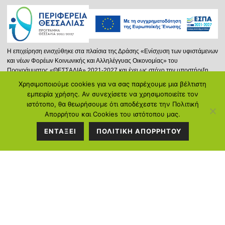
Η επιχείρηση ενισχύθηκε στα πλαίσια της Δράσης «Ενίσχυση των υφιστάμενων
και νέων Φορέων Κοινωνικής και Αλληλέγγυας Οικονομίας» του
Προγράμματος «ΘΕΣΣΑΛΙΑ» 2021-2027 και έχει ως στόχο την υποστήριξη
νέων ή και υφισταμένων φορέων Κ.ΑΛ.Ο. που δραστηριοποιούνται στην
Χρησιμοποιούμε cookies για να σας παρέχουμε μια βέλτιστη
Περιφέρεια Θεσσαλίας, επιδιώκοντας την προώθηση της Κοινωνικής και
ΣΤΟΙΧΕΙΑ
εμπειρία χρήσης. Αν συνεχίσετε να χρησιμοποιείτε τον
Αλληλέγγυας Οικονομίας και μέσω αυτής στην ενίσχυση της απασχόλησης.
ιστότοπο, θα θεωρήσουμε ότι αποδέχεστε την Πολιτική
ΕΠΙΚΟΙΝΩΝΙΑΣ
Απορρήτου και Cookies του ιστότοπου μας.
Περισσότερα...
ΕΝΤΑΞΕΙ
ΠΟΛΙΤΙΚΗ ΑΠΟΡΡΗΤΟΥ
Διεύθυνση:
Κ.Καρτάλη 297, Βόλος
Τηλέφωνο:
2421058128
Ντόβρος Ε. Ιωάννης: 6934714388
Γεωργιάδου Ιωάννα: 6972104250
Email:
info@poreia-ygeias.gr