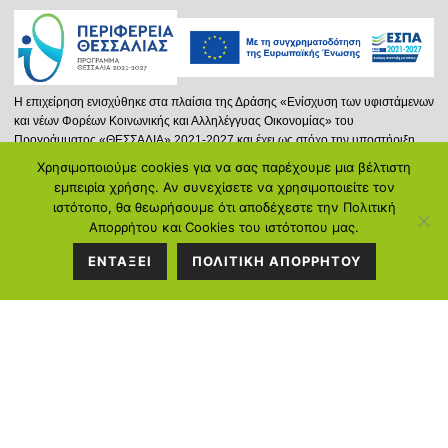
Η επιχείρηση ενισχύθηκε στα πλαίσια της Δράσης «Ενίσχυση των υφιστάμενων
και νέων Φορέων Κοινωνικής και Αλληλέγγυας Οικονομίας» του
Προγράμματος «ΘΕΣΣΑΛΙΑ» 2021-2027 και έχει ως στόχο την υποστήριξη
νέων ή και υφισταμένων φορέων Κ.ΑΛ.Ο. που δραστηριοποιούνται στην
Χρησιμοποιούμε cookies για να σας παρέχουμε μια βέλτιστη
Περιφέρεια Θεσσαλίας, επιδιώκοντας την προώθηση της Κοινωνικής και
ΣΤΟΙΧΕΙΑ
εμπειρία χρήσης. Αν συνεχίσετε να χρησιμοποιείτε τον
Αλληλέγγυας Οικονομίας και μέσω αυτής στην ενίσχυση της απασχόλησης.
ιστότοπο, θα θεωρήσουμε ότι αποδέχεστε την Πολιτική
ΕΠΙΚΟΙΝΩΝΙΑΣ
Απορρήτου και Cookies του ιστότοπου μας.
Περισσότερα...
ΕΝΤΑΞΕΙ
ΠΟΛΙΤΙΚΗ ΑΠΟΡΡΗΤΟΥ
Διεύθυνση:
Κ.Καρτάλη 297, Βόλος
Τηλέφωνο:
2421058128
Ντόβρος Ε. Ιωάννης: 6934714388
Γεωργιάδου Ιωάννα: 6972104250
Email:
info@poreia-ygeias.gr